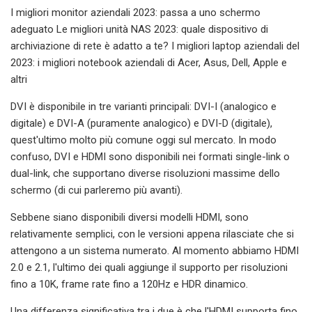
I migliori monitor aziendali 2023: passa a uno schermo
adeguato Le migliori unità NAS 2023: quale dispositivo di
archiviazione di rete è adatto a te? I migliori laptop aziendali del
2023: i migliori notebook aziendali di Acer, Asus, Dell, Apple e
altri
DVI è disponibile in tre varianti principali: DVI-I (analogico e
digitale) e DVI-A (puramente analogico) e DVI-D (digitale),
quest'ultimo molto più comune oggi sul mercato. In modo
confuso, DVI e HDMI sono disponibili nei formati single-link o
dual-link, che supportano diverse risoluzioni massime dello
schermo (di cui parleremo più avanti).
Sebbene siano disponibili diversi modelli HDMI, sono
relativamente semplici, con le versioni appena rilasciate che si
attengono a un sistema numerato. Al momento abbiamo HDMI
2.0 e 2.1, l'ultimo dei quali aggiunge il supporto per risoluzioni
fino a 10K, frame rate fino a 120Hz e HDR dinamico.
Una differenza significativa tra i due è che l'HDMI supporta fino