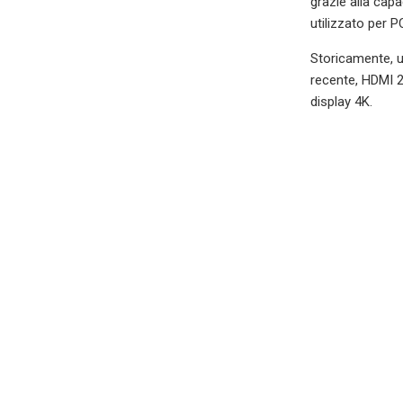
grazie alla capa
utilizzato per 
Storicamente, u
recente, HDMI 2
display 4K.
La lunghezza di
sicura, i cavi 
periodo, è proba
trovare cavi più
Nel contesto di
a un dispositivo
ti serviranno un 
Buona domanda. 
streaming dei da
situato sul diva
cavo HDMI suffi