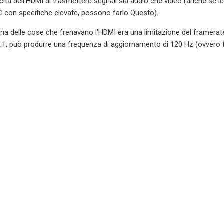
cità dell'HDMI di trasmettere segnali sia audio che video (anche se le
PC con specifiche elevate, possono farlo Questo).
na delle cose che frenavano l'HDMI era una limitazione del framerate
.1, può produrre una frequenza di aggiornamento di 120 Hz (ovvero fi
 un cavo HDMI, se troppo lunga, semplicemente non funzionerà. Seco
HDMI vengono generalmente venduti a una lunghezza massima di 15 me
bile che inizierai a riscontrare problemi, quindi è ampiamente consigli
 lunghi di così, ma non impossibile.
 un cavo HDMI e di ciò per cui è progettato, 15 metri sono tanti. Per
 di riproduzione multimediale su una TV, difficilmente avrai bisogno di
po' più di Quello.
Se stai cercando di inviare dati visivi e audio su una distanza da st
ti in modalità wireless o l'utilizzo di un vecchio cavo di grandi dimens
no come dispositivo multimediale, senza dover utilizzare il sistema o
cientemente lungo ti consente di fare proprio questo.