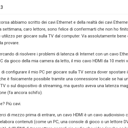
23
orsa abbiamo scritto dei cavi Ethernet e della realtà dei cavi Etherne
 settimana, caro lettore, sono felice di confermarti che non ho finito
e utilizzo per giocare sulla TV dal computer. Va assolutamente bene e
a provare.
rcando di risolvere i problemi di latenza di Internet con un cavo Et
PC da gioco della mia camera da letto, il mio cavo HDMI da 10 metri vi
i configurare il mio PC per giocare sulla TV senza dover spostare il c
 che è fisicamente possibile tramite una connessione locale se hai un 
 TV o sul dispositivo di streaming, ma questo aveva una latenza magg
one (fa ancora schifo).
e? Più cavi.
ierci di mezzo prima di entrare, un cavo HDMI è un cavo audiovisivo
elabora contenuti (come un PC, una console di gioco o un lettore DVD 