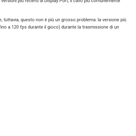
 versioni più recenti di Display Port, il cavo più comunemente
, tuttavia, questo non è più un grosso problema: la versione più
no a 120 fps durante il gioco) durante la trasmissione di un
ndo i meccanici più diffusi, per rimanere entro una lunghezza
tri (anche se alcuni tipi possono essere più lunghi). Dopo questo
abile rimanere entro la zona sicura di 15 metri. È anche difficile
 la maggior parte degli scopi, quando sei collegato a una console o
 più di cinque metri, tuttavia, in alcune circostanze, probabilmente
anza a stanza (ad esempio, fino a 10 metri), le tue opzioni sono lo
ioni. Oppure, se desideri utilizzare il tuo laptop o un dispositivo
perativo della TV per riprodurre in streaming i contenuti, avere un