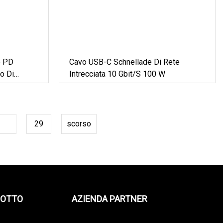
e PD
Cavo USB-C Schnellade Di Rete
o Di
Intrecciata 10 Gbit/s 100 W
USB Type-
h IPhone
28
29
scorso
DOTTO
AZIENDA PARTNER