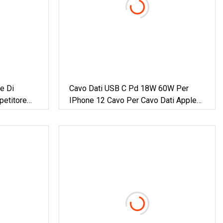
e Di
Cavo Dati USB C Pd 18W 60W Per
petitore
IPhone 12 Cavo Per Cavo Dati Apple
0m 40m
Per Cavo USB Caricabatterie IPhone,
mentato
Per Cavo IPhone
 USB2.0