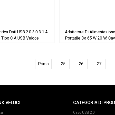
arica Dati USB 2.0 3.0 3.1 A
Adattatore Di Alimentazion
 Tipo C A USB Veloce
Portatile Da 65 W 20 W, Cav
Ricarica Wireless Leggero 
C Magsafe Per Apple IWatc
Watch
Primo
25
26
27
NK VELOCI
CATEGORIA DI PRO
sa
Cavo USB 2.0