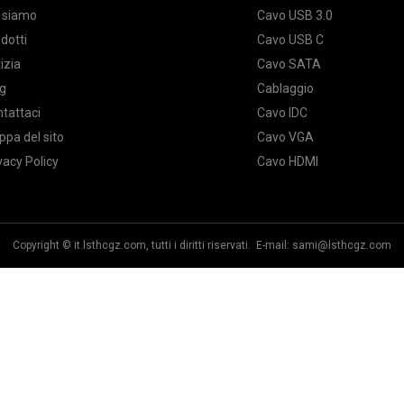
 siamo
Cavo USB 3.0
dotti
Cavo USB C
izia
Cavo SATA
g
Cablaggio
tattaci
Cavo IDC
pa del sito
Cavo VGA
vacy Policy
Cavo HDMI
Copyright © it.lsthcgz.com, tutti i diritti riservati. E-mail:
sami@lsthcgz.com