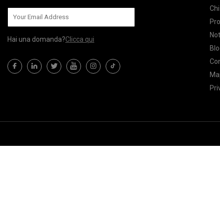
Chi
Pro
Not
Hai una domanda?
Clicca qui
Blo
Con
Map
Pri