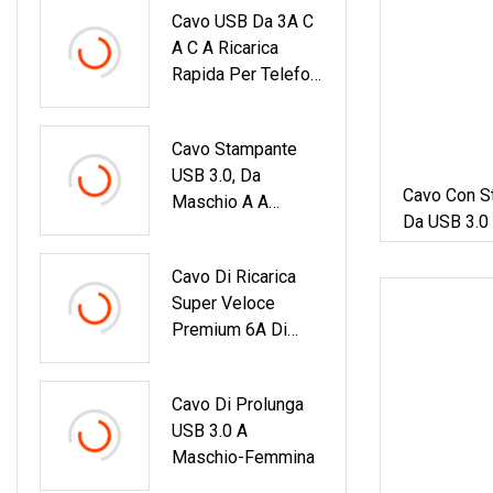
Cavo USB Da 3A C
Cavo Dati Di
A C A Ricarica
Ricarica Veloce Per
Rapida Per Telefoni
Telefono
Cellulari
Cavo Stampante
USB 3.0, Da
Cavo Con St
Maschio A A
Da USB 3.0 
Maschio B, Cavo
Montaggio 
USB Stampante Per
Cavo Di Ricarica
Scanner Stampante
Super Veloce
Premium 6A Di
Fabbrica Cavo USB
C Cavo Dati Per
Cavo Di Prolunga
Caricabatterie
USB 3.0 A
Rapido Di Tipo C
Maschio-Femmina
Per Samsung