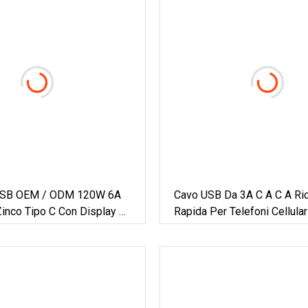
 USB OEM / ODM 120W 6A
Cavo USB Da 3A C A C A Ric
Zinco Tipo C Con Display A
Rapida Per Telefoni Cellular
to Cavo Dati Di Ricarica
 Telefono