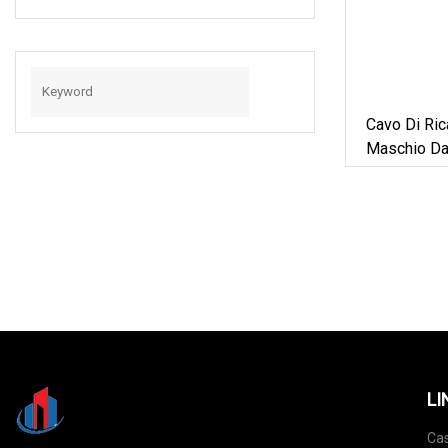
Cavo Di Ric
Maschio Da
LI
Ca