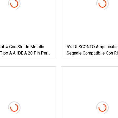
affa Con Slot In Metallo
5% DI SCONTO Amplificator
Tipo A A IDE A 20 Pin Per
Segnale Compatibile Con Ri
A Doppio Pannello
Attivo 5m 10m 15m 20m 3
50m 60m 70m 80m Tipo Ali
Cavo Di Ricarica CA USB3.0
Cavo Di Prolunga USB 3.0